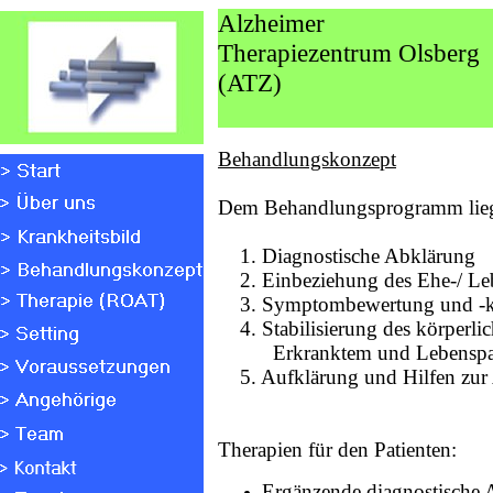
Alzheimer
Therapiezentrum Olsberg
(ATZ)
Behandlungskonzept
Dem Behandlungsprogramm lieg
1. Diagnostische Abklärung
2. Einbeziehung des Ehe-/ Leb
3. Symptombewertung und -ko
4. Stabilisierung des körperli
Erkranktem und Lebenspar
5. Aufklärung und Hilfen zur 
Therapien für den Patienten:
Ergänzende diagnostische Ab